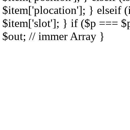
$item['plocation']; } elseif (
$item['slot']; } if ($p === $
$out; // immer Array }