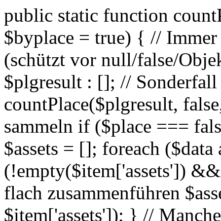
public static function count
$byplace = true) { // Immer
(schützt vor null/false/Obje
$plgresult : []; // Sonderfa
countPlace($plgresult, false,
sammeln if ($place === fal
$assets = []; foreach ($data 
(!empty($item['assets']) && i
flach zusammenführen $asse
$item['assets']); } // Manc