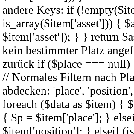
andere Keys: if (!empty($it
is_array($item['asset'])) { 
$item['asset']); } } return $
kein bestimmter Platz angefr
zurück if ($place === null) 
// Normales Filtern nach Pl
abdecken: 'place', 'position', 
foreach ($data as $item) { $p
{ $p = $item['place']; } else
$item['position']; } elseif (i